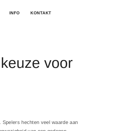
INFO
KONTAKT
 keuze voor
o. Spelers hechten veel waarde aan