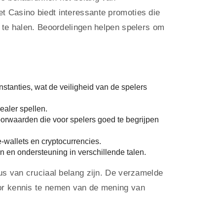
t Casino biedt interessante promoties die
 te halen. Beoordelingen helpen spelers om
nstanties, wat de veiligheid van de spelers
ealer spellen.
oorwaarden die voor spelers goed te begrijpen
-wallets en cryptocurrencies.
n en ondersteuning in verschillende talen.
us van cruciaal belang zijn. De verzamelde
or kennis te nemen van de mening van