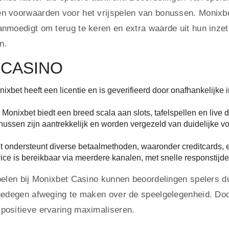
n voorwaarden voor het vrijspelen van bonussen. Monixbe
nmoedigt om terug te keren en extra waarde uit hun inzet
n.
 CASINO
ixbet heeft een licentie en is geverifieerd door onafhankelijke i
Monixbet biedt een breed scala aan slots, tafelspellen en live d
ussen zijn aantrekkelijk en worden vergezeld van duidelijke v
 ondersteunt diverse betaalmethoden, waaronder creditcards, e
ce is bereikbaar via meerdere kanalen, met snelle responstijde
pelen bij Monixbet Casino kunnen beoordelingen spelers d
 gedegen afweging te maken over de speelgelegenheid. Do
positieve ervaring maximaliseren.