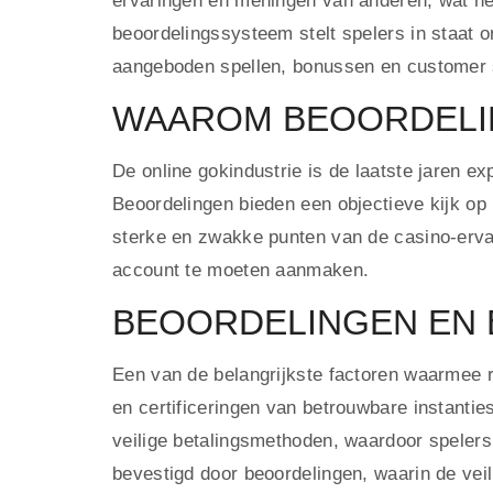
ervaringen en meningen van anderen, wat h
beoordelingssysteem stelt spelers in staat o
aangeboden spellen, bonussen en customer 
WAAROM BEOORDELIN
De online gokindustrie is de laatste jaren 
Beoordelingen bieden een objectieve kijk op
sterke en zwakke punten van de casino-ervar
account te moeten aanmaken.
BEOORDELINGEN EN
Een van de belangrijkste factoren waarmee 
en certificeringen van betrouwbare instantie
veilige betalingsmethoden, waardoor spelers
bevestigd door beoordelingen, waarin de ve