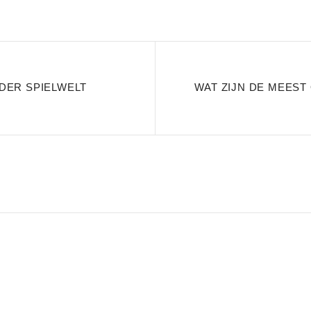
 DER SPIELWELT
WAT ZIJN DE MEEST