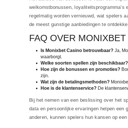
welkomstbonussen, loyaliteitsprogramma’s e
regelmatig worden vernieuwd, wat spelers aa
de meest gunstige aanbiedingen te ontdekke
FAQ OVER MONIXBET
Is Monixbet Casino betrouwbaar?
Ja, Mon
waarborgt.
Welke soorten spellen zijn beschikbaar?
Hoe zijn de bonussen en promoties?
Bon
zijn.
Wat zijn de betalingsmethoden?
Monixbet
Hoe is de klantenservice?
De klantenservi
Bij het nemen van een beslissing over het s
data en persoonlijke ervaringen helpen een
anderen, kunnen spelers hun kansen op een 