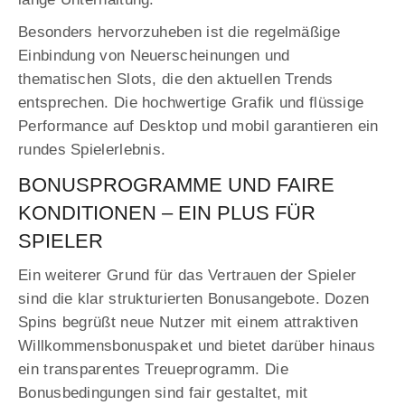
Besonders hervorzuheben ist die regelmäßige
Einbindung von Neuerscheinungen und
thematischen Slots, die den aktuellen Trends
entsprechen. Die hochwertige Grafik und flüssige
Performance auf Desktop und mobil garantieren ein
rundes Spielerlebnis.
BONUSPROGRAMME UND FAIRE
KONDITIONEN – EIN PLUS FÜR
SPIELER
Ein weiterer Grund für das Vertrauen der Spieler
sind die klar strukturierten Bonusangebote. Dozen
Spins begrüßt neue Nutzer mit einem attraktiven
Willkommensbonuspaket und bietet darüber hinaus
ein transparentes Treueprogramm. Die
Bonusbedingungen sind fair gestaltet, mit