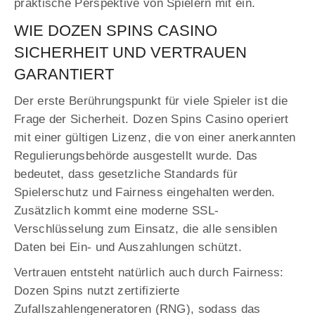
praktische Perspektive von Spielern mit ein.
WIE DOZEN SPINS CASINO
SICHERHEIT UND VERTRAUEN
GARANTIERT
Der erste Berührungspunkt für viele Spieler ist die
Frage der Sicherheit. Dozen Spins Casino operiert
mit einer gültigen Lizenz, die von einer anerkannten
Regulierungsbehörde ausgestellt wurde. Das
bedeutet, dass gesetzliche Standards für
Spielerschutz und Fairness eingehalten werden.
Zusätzlich kommt eine moderne SSL-
Verschlüsselung zum Einsatz, die alle sensiblen
Daten bei Ein- und Auszahlungen schützt.
Vertrauen entsteht natürlich auch durch Fairness:
Dozen Spins nutzt zertifizierte
Zufallszahlengeneratoren (RNG), sodass das