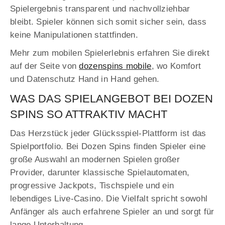
Spielergebnis transparent und nachvollziehbar
bleibt. Spieler können sich somit sicher sein, dass
keine Manipulationen stattfinden.
Mehr zum mobilen Spielerlebnis erfahren Sie direkt
auf der Seite von
dozenspins mobile
, wo Komfort
und Datenschutz Hand in Hand gehen.
WAS DAS SPIELANGEBOT BEI DOZEN
SPINS SO ATTRAKTIV MACHT
Das Herzstück jeder Glücksspiel-Plattform ist das
Spielportfolio. Bei Dozen Spins finden Spieler eine
große Auswahl an modernen Spielen großer
Provider, darunter klassische Spielautomaten,
progressive Jackpots, Tischspiele und ein
lebendiges Live-Casino. Die Vielfalt spricht sowohl
Anfänger als auch erfahrene Spieler an und sorgt für
lange Unterhaltung.