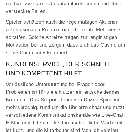
nachvollziehbaren Umsatzanforderungen und ohne
versteckte Fallen.
Spieler schätzen auch die regelmäßigen Aktionen
und saisonalen Promotionen, die echte Mehrwerte
schaffen. Solche Anreize tragen zur langfristigen
Motivation bei und zeigen, dass sich das Casino um
seine Community kümmert.
KUNDENSERVICE, DER SCHNELL
UND KOMPETENT HILFT
Verlässliche Unterstützung bei Fragen oder
Problemen ist für viele Nutzer ein entscheidendes
Kriterium. Das Support-Team von Dozen Spins ist
mehrsprachig, rund um die Uhr erreichbar und nutzt
verschiedene Kommunikationskanäle wie Live-Chat,
E-Mail und Telefon. Die durchschnittliche Wartezeit
ist kurz, und die Mitarbeiter sind fachlich versiert