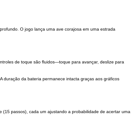
 profundo. O jogo lança uma ave corajosa em uma estrada
ntroles de toque são fluidos—toque para avançar, deslize para
 A duração da bateria permanece intacta graças aos gráficos
re (15 passos), cada um ajustando a probabilidade de acertar uma