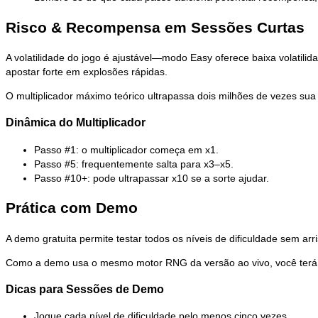
Risco & Recompensa em Sessões Curtas
A volatilidade do jogo é ajustável—modo Easy oferece baixa volatil
apostar forte em explosões rápidas.
O multiplicador máximo teórico ultrapassa dois milhões de vezes
Dinâmica do Multiplicador
Passo #1: o multiplicador começa em x1.
Passo #5: frequentemente salta para x3–x5.
Passo #10+: pode ultrapassar x10 se a sorte ajudar.
Prática com Demo
A demo gratuita permite testar todos os níveis de dificuldade sem ar
Como a demo usa o mesmo motor RNG da versão ao vivo, você terá 
Dicas para Sessões de Demo
Jogue cada nível de dificuldade pelo menos cinco vezes.