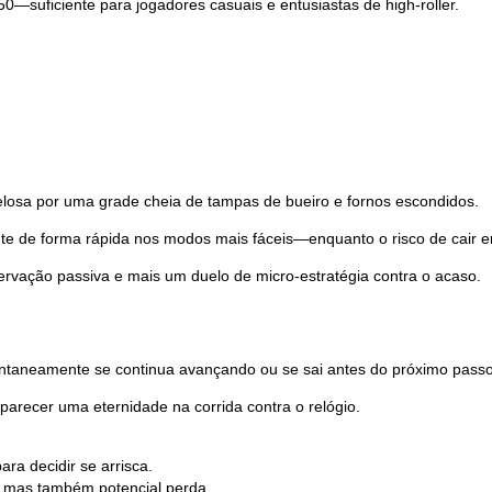
suficiente para jogadores casuais e entusiastas de high‑roller.
elosa por uma grade cheia de tampas de bueiro e fornos escondidos.
e de forma rápida nos modos mais fáceis—enquanto o risco de cair 
vação passiva e mais um duelo de micro‑estratégia contra o acaso.
antaneamente se continua avançando ou se sai antes do próximo passo
arecer uma eternidade na corrida contra o relógio.
ra decidir se arrisca.
 mas também potencial perda.