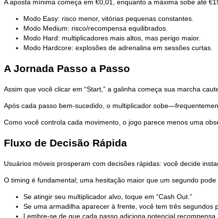
A aposta mínima começa em €0,01, enquanto a máxima sobe até €150—
Modo Easy: risco menor, vitórias pequenas constantes.
Modo Medium: risco/recompensa equilibrados.
Modo Hard: multiplicadores mais altos, mas perigo maior.
Modo Hardcore: explosões de adrenalina em sessões curtas.
A Jornada Passo a Passo
Assim que você clicar em “Start,” a galinha começa sua marcha caut
Após cada passo bem-sucedido, o multiplicador sobe—frequentement
Como você controla cada movimento, o jogo parece menos uma obser
Fluxo de Decisão Rápida
Usuários móveis prosperam com decisões rápidas: você decide inst
O timing é fundamental; uma hesitação maior que um segundo pode p
Se atingir seu multiplicador alvo, toque em “Cash Out.”
Se uma armadilha aparecer à frente, você tem três segundos pa
Lembre-se de que cada passo adiciona potencial recompensa,