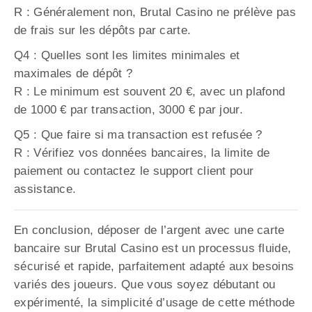
R : Généralement non, Brutal Casino ne prélève pas
de frais sur les dépôts par carte.
Q4 : Quelles sont les limites minimales et
maximales de dépôt ?
R : Le minimum est souvent 20 €, avec un plafond
de 1000 € par transaction, 3000 € par jour.
Q5 : Que faire si ma transaction est refusée ?
R : Vérifiez vos données bancaires, la limite de
paiement ou contactez le support client pour
assistance.
En conclusion, déposer de l’argent avec une carte
bancaire sur Brutal Casino est un processus fluide,
sécurisé et rapide, parfaitement adapté aux besoins
variés des joueurs. Que vous soyez débutant ou
expérimenté, la simplicité d’usage de cette méthode