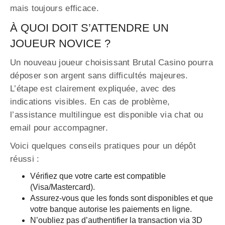
mais toujours efficace.
À QUOI DOIT S’ATTENDRE UN
JOUEUR NOVICE ?
Un nouveau joueur choisissant Brutal Casino pourra
déposer son argent sans difficultés majeures.
L’étape est clairement expliquée, avec des
indications visibles. En cas de problème,
l’assistance multilingue est disponible via chat ou
email pour accompagner.
Voici quelques conseils pratiques pour un dépôt
réussi :
Vérifiez que votre carte est compatible
(Visa/Mastercard).
Assurez-vous que les fonds sont disponibles et que
votre banque autorise les paiements en ligne.
N’oubliez pas d’authentifier la transaction via 3D