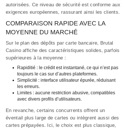
autorisées. Ce niveau de sécurité est conforme aux
exigences européennes, rassurant ainsi les clients.
COMPARAISON RAPIDE AVEC LA
MOYENNE DU MARCHÉ
Sur le plan des dépôts par carte bancaire, Brutal
Casino affiche des caractéristiques solides, parfois
supérieures à la moyenne :
Rapiditié : le crédit est instantané, ce qui n’est pas
toujours le cas sur d’autres plateformes.
Simplicité : interface utilisateur épurée, réduisant
les erreurs.
Limites : aucune restriction abusive, compatibles
avec divers profils d’utilisateurs.
En revanche, certains concurrents offrent un
éventail plus large de cartes ou intègrent aussi des
cartes prépayées. Ici, le choix est plus classique,