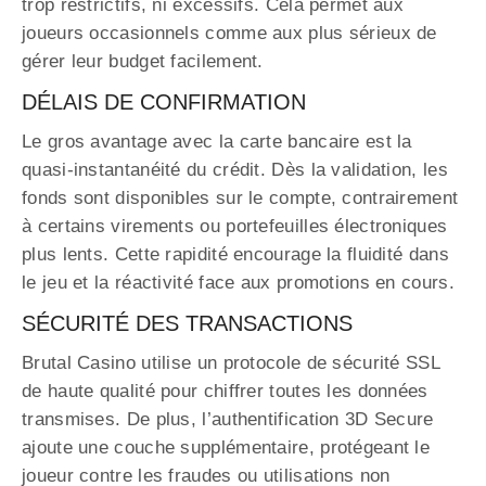
trop restrictifs, ni excessifs. Cela permet aux
joueurs occasionnels comme aux plus sérieux de
gérer leur budget facilement.
DÉLAIS DE CONFIRMATION
Le gros avantage avec la carte bancaire est la
quasi-instantanéité du crédit. Dès la validation, les
fonds sont disponibles sur le compte, contrairement
à certains virements ou portefeuilles électroniques
plus lents. Cette rapidité encourage la fluidité dans
le jeu et la réactivité face aux promotions en cours.
SÉCURITÉ DES TRANSACTIONS
Brutal Casino utilise un protocole de sécurité SSL
de haute qualité pour chiffrer toutes les données
transmises. De plus, l’authentification 3D Secure
ajoute une couche supplémentaire, protégeant le
joueur contre les fraudes ou utilisations non