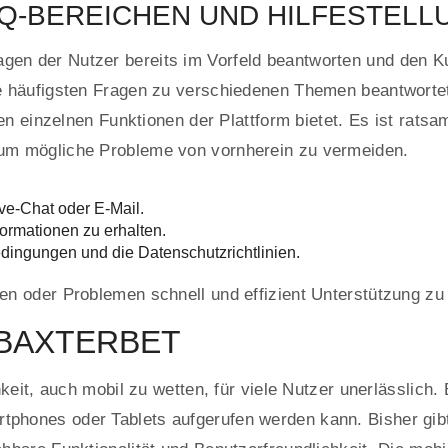
Q-BEREICHEN UND HILFESTEL
gen der Nutzer bereits im Vorfeld beantworten und den Ku
ie häufigsten Fragen zu verschiedenen Themen beantwortet
 den einzelnen Funktionen der Plattform bietet. Es ist rats
 um mögliche Probleme von vornherein zu vermeiden.
.
ve-Chat oder E-Mail.
nformationen zu erhalten.
dingungen und die Datenschutzrichtlinien.
en oder Problemen schnell und effizient Unterstützung zu 
 BAXTERBET
hkeit, auch mobil zu wetten, für viele Nutzer unerlässlich.
phones oder Tablets aufgerufen werden kann. Bisher gibt