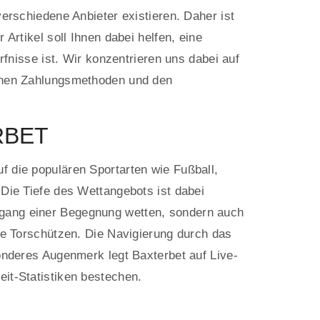
verschiedene Anbieter existieren. Daher ist
Artikel soll Ihnen dabei helfen, eine
rfnisse ist. Wir konzentrieren uns dabei auf
tenen Zahlungsmethoden und den
RBET
f die populären Sportarten wie Fußball,
 Die Tiefe des Wettangebots ist dabei
sgang einer Begegnung wetten, sondern auch
die Torschützen. Die Navigierung durch das
sonderes Augenmerk legt Baxterbet auf Live-
it-Statistiken bestechen.