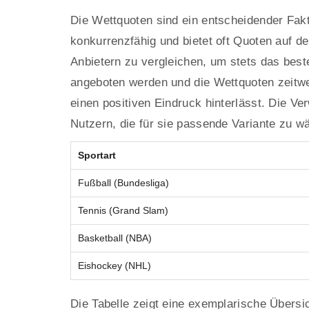
Die Wettquoten sind ein entscheidender Fakt
konkurrenzfähig und bietet oft Quoten auf de
Anbietern zu vergleichen, um stets das bes
angeboten werden und die Wettquoten zeitwe
einen positiven Eindruck hinterlässt. Die 
Nutzern, die für sie passende Variante zu w
Sportart
Fußball (Bundesliga)
Tennis (Grand Slam)
Basketball (NBA)
Eishockey (NHL)
Die Tabelle zeigt eine exemplarische Übersic