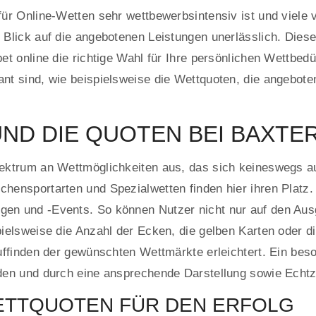
für Online-Wetten sehr wettbewerbsintensiv ist und viele 
 Blick auf die angebotenen Leistungen unerlässlich. Dieser 
et online die richtige Wahl für Ihre persönlichen Wettbedü
vant sind, wie beispielsweise die Wettquoten, die angebo
ND DIE QUOTEN BEI BAXTE
pektrum an Wettmöglichkeiten aus, das sich keineswegs au
chensportarten und Spezialwetten finden hier ihren Platz.
gen und -Events. So können Nutzer nicht nur auf den Au
spielsweise die Anzahl der Ecken, die gelben Karten oder 
 Auffinden der gewünschten Wettmärkte erleichtert. Ein be
rden und durch eine ansprechende Darstellung sowie Echtze
ETTQUOTEN FÜR DEN ERFOLG