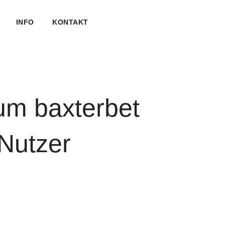
INFO
KONTAKT
 um baxterbet
 Nutzer