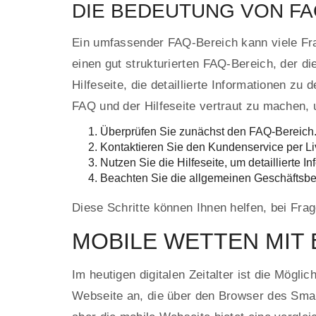
DIE BEDEUTUNG VON FA
Ein umfassender FAQ-Bereich kann viele Fra
einen gut strukturierten FAQ-Bereich, der d
Hilfeseite, die detaillierte Informationen zu
FAQ und der Hilfeseite vertraut zu machen,
Überprüfen Sie zunächst den FAQ-Bereich
Kontaktieren Sie den Kundenservice per Li
Nutzen Sie die Hilfeseite, um detaillierte I
Beachten Sie die allgemeinen Geschäftsbe
Diese Schritte können Ihnen helfen, bei Frag
MOBILE WETTEN MIT
Im heutigen digitalen Zeitalter ist die Möglic
Webseite an, die über den Browser des Smart