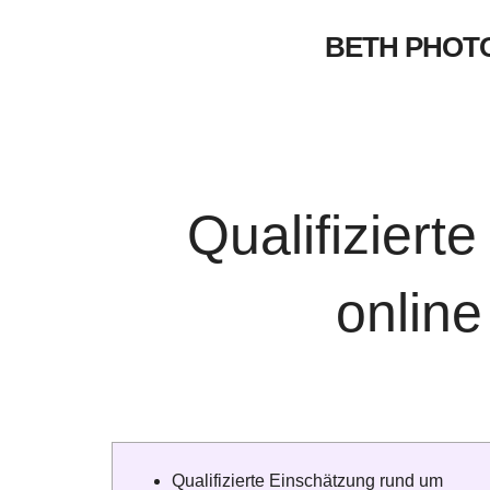
BETH PHOT
Qualifiziert
online
Qualifizierte Einschätzung rund um