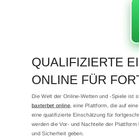
QUALIFIZIERTE 
ONLINE FÜR FO
Die Welt der Online-Wetten und -Spiele ist s
baxterbet online
, eine Plattform, die auf ei
eine qualifizierte Einschätzung für fortgesc
werden die Vor- und Nachteile der Plattform 
und Sicherheit geben.