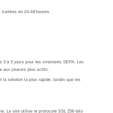
 traitées en 24‑48 heures.
 de 3 à 5 jours pour les virements SEPA. Les
e aux joueurs plus actifs.
 la solution la plus rapide, tandis que les
e. Le site utilise le protocole SSL 256‑bits