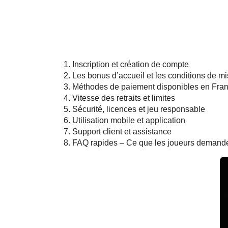
Inscription et création de compte
Les bonus d’accueil et les conditions de m
Méthodes de paiement disponibles en Fra
Vitesse des retraits et limites
Sécurité, licences et jeu responsable
Utilisation mobile et application
Support client et assistance
FAQ rapides – Ce que les joueurs demande