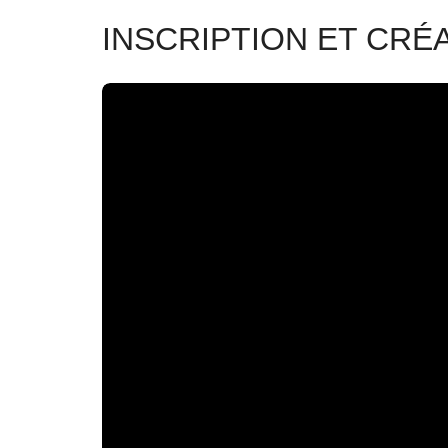
INSCRIPTION ET CRÉ