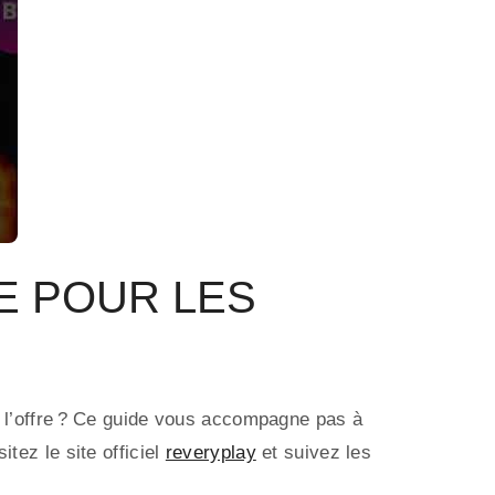
E POUR LES
l’offre ? Ce guide vous accompagne pas à
tez le site officiel
reveryplay
et suivez les