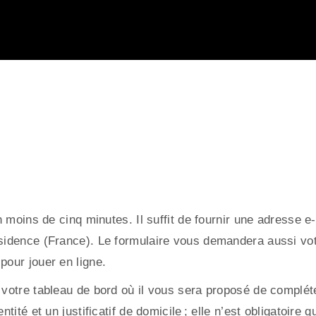
en moins de cinq minutes. Il suffit de fournir une adresse 
sidence (France). Le formulaire vous demandera aussi votr
pour jouer en ligne.
à votre tableau de bord où il vous sera proposé de complé
tité et un justificatif de domicile ; elle n’est obligatoire q