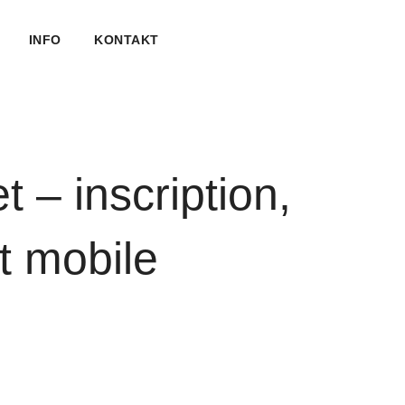
INFO
KONTAKT
 – inscription,
t mobile