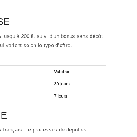
SE
jusqu’à 200 €, suivi d’un bonus sans dépôt
 varient selon le type d’offre.
Validité
30 jours
7 jours
CE
s français. Le processus de dépôt est