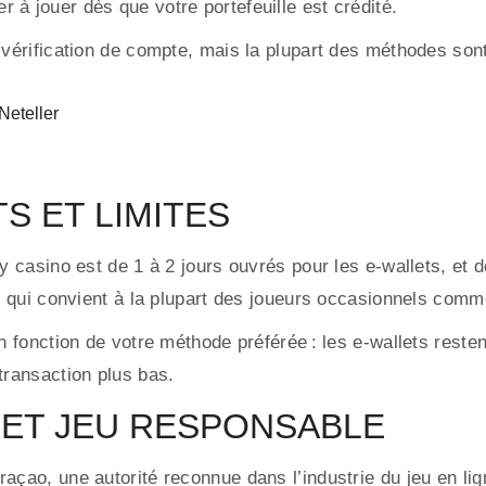
à jouer dès que votre portefeuille est crédité.
 vérification de compte, mais la plupart des méthodes sont
 Neteller
S ET LIMITES
ay casino est de 1 à 2 jours ouvrés pour les e‑wallets, et
ce qui convient à la plupart des joueurs occasionnels comm
n fonction de votre méthode préférée : les e‑wallets restent
transaction plus bas.
 ET JEU RESPONSABLE
çao, une autorité reconnue dans l’industrie du jeu en lign