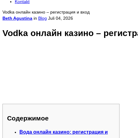
Kontakt
Vodka онлайн казино – регистрация и вход
Beth Agustina
in
Blog
Juli 04, 2026
Vodka онлайн казино – регистр
Содержимое
Вода онлайн казино: регистрация и