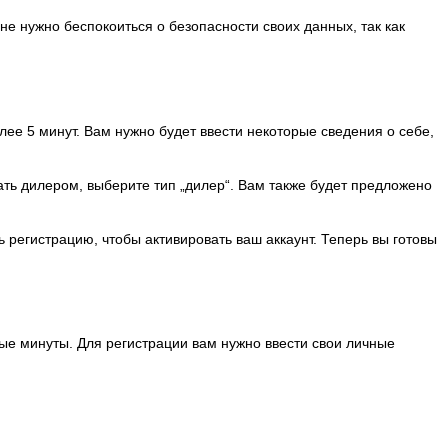
не нужно беспокоиться о безопасности своих данных, так как
лее 5 минут. Вам нужно будет ввести некоторые сведения о себе,
стать дилером, выберите тип „дилер“. Вам также будет предложено
 регистрацию, чтобы активировать ваш аккаунт. Теперь вы готовы
ные минуты. Для регистрации вам нужно ввести свои личные