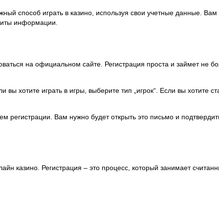
ный способ играть в казино, используя свои учетные данные. Вам 
щиты информации.
оваться на официальном сайте. Регистрация проста и займет не бо
и вы хотите играть в игры, выберите тип „игрок“. Если вы хотите 
м регистрации. Вам нужно будет открыть это письмо и подтвердить
лайн казино. Регистрация – это процесс, который занимает считан