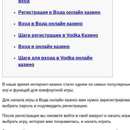
вход
Регистрация в Вода онлайн казино
Вход в Вода онлайн казино
Шаги регистрации в Vodka Казино
Вход в онлайн казино
Шаги для входа в Vodka онлайн
казино
В наше время интернет-казино стало одним из самых популярных 
игр и функций для комфортной игры.
Для начала игры в Вода онлайн казино вам нужно зарегистрироват
выбрать пароль и подтвердить регистрацию.
После регистрации вы сможете войти в свой аккаунт и начать игр
выбрать игру, которая вам понравилась, и начать играть.