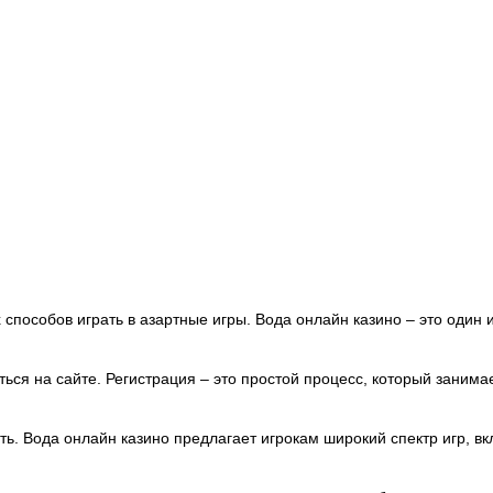
способов играть в азартные игры. Вода онлайн казино – это один 
ься на сайте. Регистрация – это простой процесс, который занима
ать. Вода онлайн казино предлагает игрокам широкий спектр игр, вк