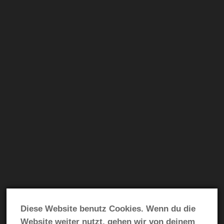
POST COMMENTS
Diese Website verwendet Akismet, um Spam zu
Diese Website benutz Cookies. Wenn du die
reduzieren.
Erfahre, wie deine Kommentardaten
Website weiter nutzt, gehen wir von deinem
verarbeitet werden.