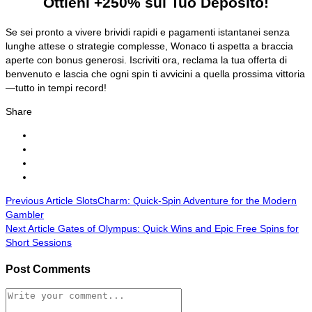
Ottieni +250% sul Tuo Deposito!
Se sei pronto a vivere brividi rapidi e pagamenti istantanei senza
lunghe attese o strategie complesse, Wonaco ti aspetta a braccia
aperte con bonus generosi. Iscriviti ora, reclama la tua offerta di
benvenuto e lascia che ogni spin ti avvicini a quella prossima vittoria
—tutto in tempi record!
Share
Previous Article
SlotsCharm: Quick‑Spin Adventure for the Modern
Gambler
Next Article
Gates of Olympus: Quick Wins and Epic Free Spins for
Short Sessions
Post Comments