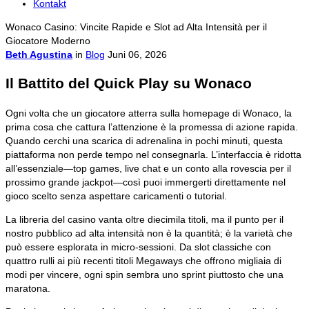
Kontakt
Wonaco Casino: Vincite Rapide e Slot ad Alta Intensità per il
Giocatore Moderno
Beth Agustina
in
Blog
Juni 06, 2026
Il Battito del Quick Play su Wonaco
Ogni volta che un giocatore atterra sulla homepage di Wonaco, la
prima cosa che cattura l’attenzione è la promessa di azione rapida.
Quando cerchi una scarica di adrenalina in pochi minuti, questa
piattaforma non perde tempo nel consegnarla. L’interfaccia è ridotta
all’essenziale—top games, live chat e un conto alla rovescia per il
prossimo grande jackpot—così puoi immergerti direttamente nel
gioco scelto senza aspettare caricamenti o tutorial.
La libreria del casino vanta oltre diecimila titoli, ma il punto per il
nostro pubblico ad alta intensità non è la quantità; è la varietà che
può essere esplorata in micro‑sessioni. Da slot classiche con
quattro rulli ai più recenti titoli Megaways che offrono migliaia di
modi per vincere, ogni spin sembra uno sprint piuttosto che una
maratona.