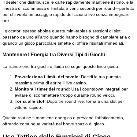
Il dealer che distribuisce le carte rapidamente mantiene il ritmo, e la
finestra di scommessa è limitata a venti secondi per round—perfetto
per chi vuole un assaggio rapido dell’azione live senza impegnare
ore.
I giocatori spesso abbina queste mini‑tables a sessioni di slot:
passano da uno all’altro quando hanno bisogno di cambiare aria o
quando un gioco particolare smette di offrire risultati immediati.
Mantenere l’Energia tra Diversi Tipi di Giochi
La transizione tra giochi è fluida se segui queste linee guida:
Pre‑seleziona i limiti del tavolo
: Decidi la tua puntata
massima prima di aprire il live casino.
Monitora i timer dei round
: Usa i countdown integrati per
evitare di scommettere troppo durante round veloci.
Torna alle slot
: Dopo tre round live, torna a una slot per
vittorie rapide.
Questa routine ti mantiene energico e previene l’affaticamento,
offrendo comunque varietà nel breve spazio di gioco.
Uso Tattico delle Funzioni di Gioco