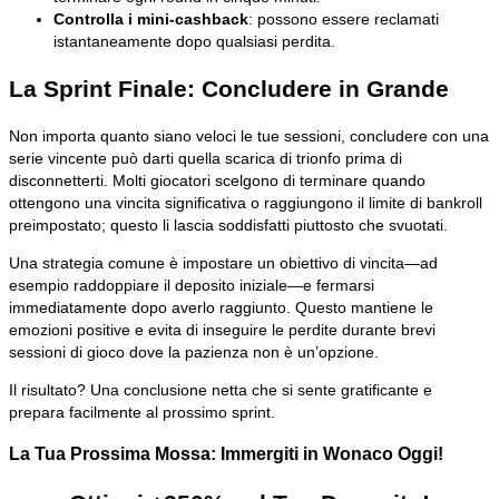
Controlla i mini‑cashback
: possono essere reclamati
istantaneamente dopo qualsiasi perdita.
La Sprint Finale: Concludere in Grande
Non importa quanto siano veloci le tue sessioni, concludere con una
serie vincente può darti quella scarica di trionfo prima di
disconnetterti. Molti giocatori scelgono di terminare quando
ottengono una vincita significativa o raggiungono il limite di bankroll
preimpostato; questo li lascia soddisfatti piuttosto che svuotati.
Una strategia comune è impostare un obiettivo di vincita—ad
esempio raddoppiare il deposito iniziale—e fermarsi
immediatamente dopo averlo raggiunto. Questo mantiene le
emozioni positive e evita di inseguire le perdite durante brevi
sessioni di gioco dove la pazienza non è un’opzione.
Il risultato? Una conclusione netta che si sente gratificante e
prepara facilmente al prossimo sprint.
La Tua Prossima Mossa: Immergiti in Wonaco Oggi!