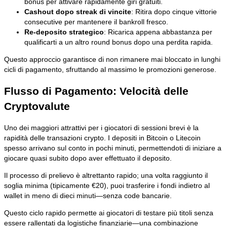
bonus per attivare rapidamente giri gratuiti.
Cashout dopo streak di vincite
: Ritira dopo cinque vittorie
consecutive per mantenere il bankroll fresco.
Re‑deposito strategico
: Ricarica appena abbastanza per
qualificarti a un altro round bonus dopo una perdita rapida.
Questo approccio garantisce di non rimanere mai bloccato in lunghi
cicli di pagamento, sfruttando al massimo le promozioni generose.
Flusso di Pagamento: Velocità delle
Cryptovalute
Uno dei maggiori attrattivi per i giocatori di sessioni brevi è la
rapidità delle transazioni crypto. I depositi in Bitcoin o Litecoin
spesso arrivano sul conto in pochi minuti, permettendoti di iniziare a
giocare quasi subito dopo aver effettuato il deposito.
Il processo di prelievo è altrettanto rapido; una volta raggiunto il
soglia minima (tipicamente €20), puoi trasferire i fondi indietro al
wallet in meno di dieci minuti—senza code bancarie.
Questo ciclo rapido permette ai giocatori di testare più titoli senza
essere rallentati da logistiche finanziarie—una combinazione